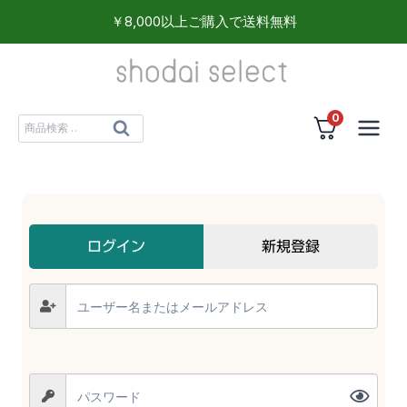
内
￥8,000以上ご購入で送料無料
容
を
ス
0
キ
検
検
ッ
索
索
プ
対
象:
ログイン
新規登録