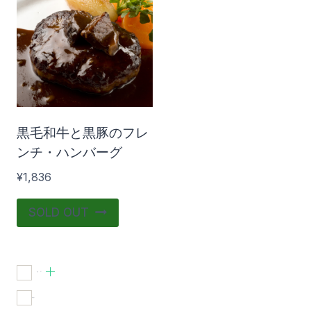
在庫あり
おすすめ商品
黒毛和牛と黒豚のフレ
ンチ・ハンバーグ
¥
1,836
SOLD OUT
食品
(1)
在庫あり