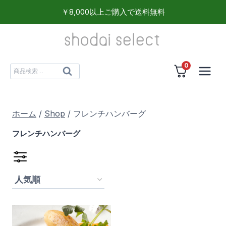
内
￥8,000以上ご購入で送料無料
容
を
ス
0
キ
検
検
ッ
索
索
プ
対
ホーム
/
Shop
/
フレンチハンバーグ
象:
フレンチハンバーグ
食品
(1)