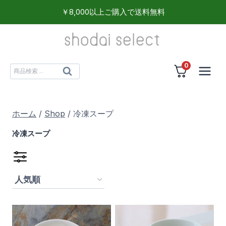
内
￥8,000以上ご購入で送料無料
容
を
ス
0
キ
検
検
ッ
索
索
プ
対
ホーム
/
Shop
/
冷凍スープ
象:
冷凍スープ
食品
(6)