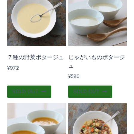
¥580
¥1 080
580
705
830
955
1 080
在庫あり
おすすめ商品
７種の野菜ポタージュ
じゃがいものポタージ
ュ
¥
972
¥
580
SOLD OUT
SOLD OUT