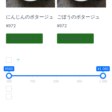
にんじんのポタージュ
ごぼうのポタージュ
¥
972
¥
972
SOLD OUT
SOLD OUT
食品
(6)
¥580
¥1 080
580
705
830
955
1 080
在庫あり
おすすめ商品