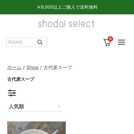
内
￥8,000以上ご購入で送料無料
容
を
ス
0
キ
検
検
ッ
索
索
プ
対
ホーム
/
Shop
/
古代麦スープ
象:
古代麦スープ
食品
(1)