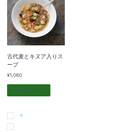
在庫あり
おすすめ商品
古代麦とキヌア入りス
ープ
¥
1,080
SOLD OUT
食品
(1)
在庫あり