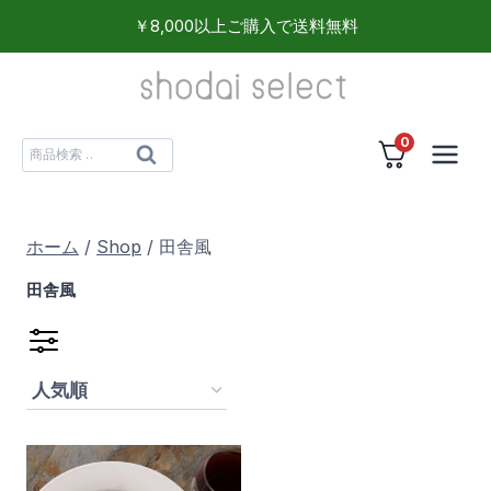
内
￥8,000以上ご購入で送料無料
容
を
ス
0
キ
検
検
ッ
索
索
プ
対
ホーム
/
Shop
/
田舎風
象:
田舎風
食品
(1)