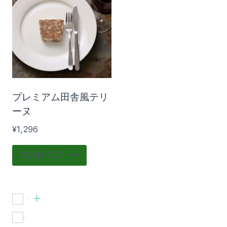
在庫あり
おすすめ商品
プレミアム田舎風テリ
ーヌ
¥
1,296
SOLD OUT
食品
(1)
在庫あり