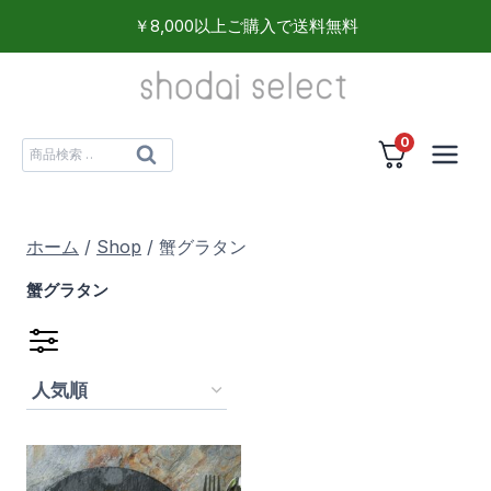
内
￥8,000以上ご購入で送料無料
容
を
ス
0
キ
検
検
ッ
索
索
プ
対
ホーム
/
Shop
/
蟹グラタン
象:
蟹グラタン
食品
(1)