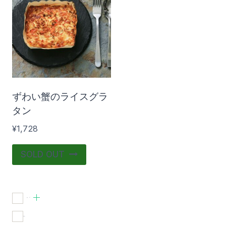
在庫あり
おすすめ商品
ずわい蟹のライスグラ
タン
¥
1,728
SOLD OUT
食品
(1)
在庫あり