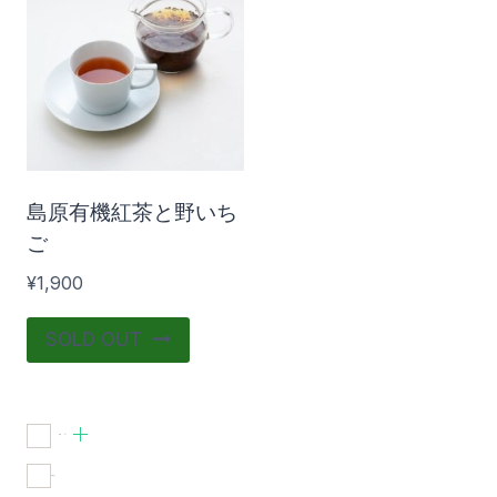
在庫あり
おすすめ商品
島原有機紅茶と野いち
ご
¥
1,900
SOLD OUT
飲料
(1)
在庫あり