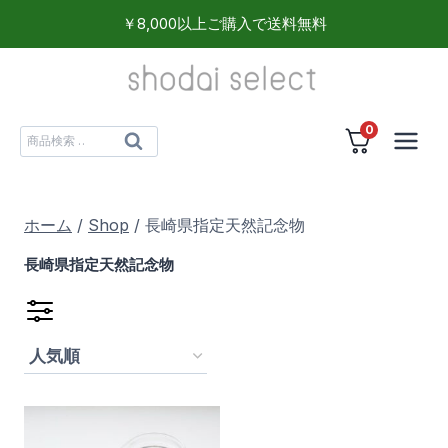
内
￥8,000以上ご購入で送料無料
容
を
ス
0
キ
検
検
ッ
索
索
プ
対
ホーム
/
Shop
/
長崎県指定天然記念物
象:
長崎県指定天然記念物
飲料
(1)