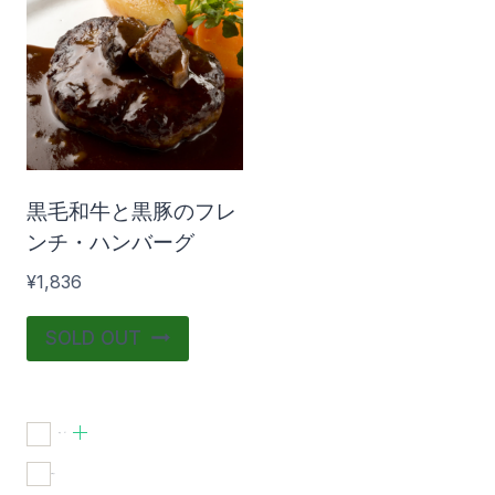
在庫あり
おすすめ商品
黒毛和牛と黒豚のフレ
ンチ・ハンバーグ
¥
1,836
SOLD OUT
食品
(1)
在庫あり