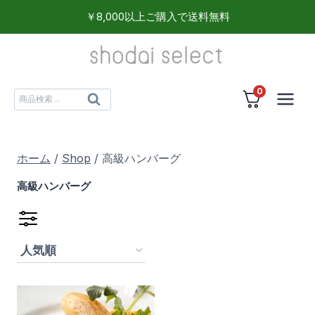
内
￥8,000以上ご購入で送料無料
容
を
ス
0
キ
検
検
ッ
索
索
プ
対
ホーム
/
Shop
/
高級ハンバーグ
象:
高級ハンバーグ
食品
(1)