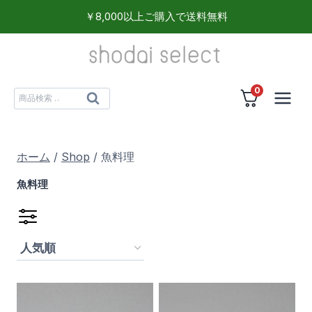
内
￥8,000以上ご購入で送料無料
容
を
ス
0
キ
検
検
ッ
索
索
プ
対
ホーム
/
Shop
/
魚料理
象:
魚料理
食品
(2)