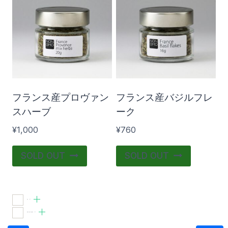
調味料・香辛料・製菓材料
(2)
¥760
¥1 000
760
820
880
940
1 000
在庫あり
おすすめ商品
フランス産プロヴァン
フランス産バジルフレ
スハーブ
ーク
¥
1,000
¥
760
SOLD OUT
SOLD OUT
食品
(2)
調味料・香辛料・製菓材料
(2)