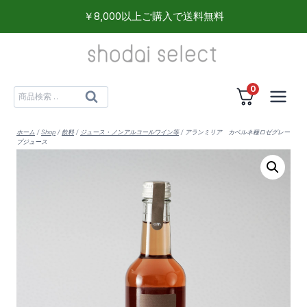
内
￥8,000以上ご購入で送料無料
容
を
ス
0
キ
検
検
ッ
索
索
プ
対
ホーム
/
Shop
/
飲料
/
ジュース・ノンアルコールワイン等
/
アランミリア カベルネ種ロゼグレー
プジュース
象: