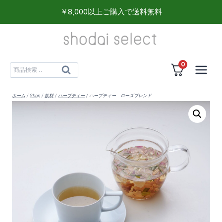
内
￥8,000以上ご購入で送料無料
容
を
ス
0
キ
検
検
ッ
索
索
プ
対
ホーム
/
Shop
/
飲料
/
ハーブティー
/
ハーブティー ローズブレンド
象: