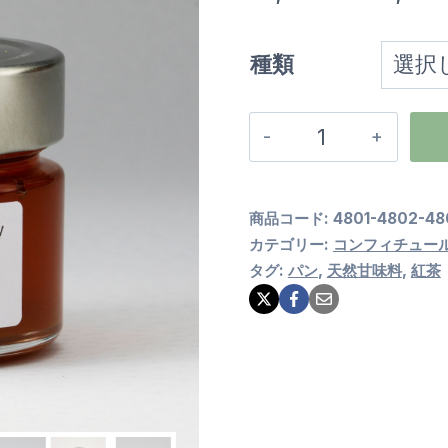
種類
ハ
チ
ミ
商品コード:
4801-4802-48
ツ
カテゴリー:
コンフィチュー
タグ:
パン
,
天然甘味料
,
紅茶
【全
6
種
類】
個