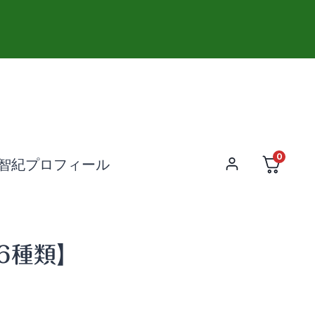
0
智紀プロフィール
6種類】
価