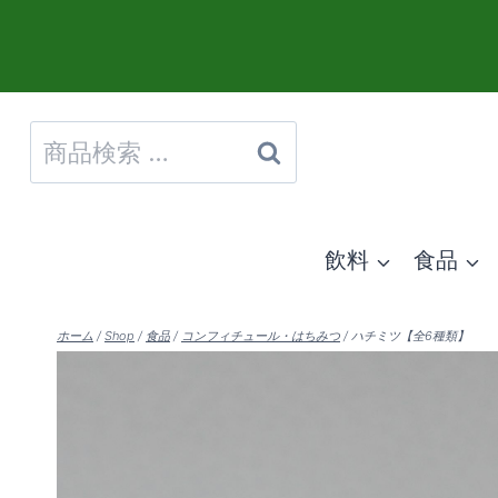
内
容
を
検
ス
検
索
索
キ
対
ッ
飲料
食品
象:
プ
ホーム
/
Shop
/
食品
/
コンフィチュール・はちみつ
/
ハチミツ【全6種類】