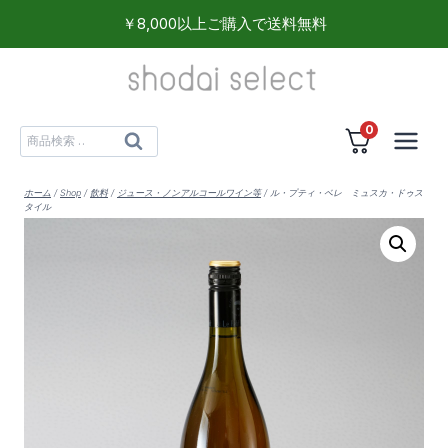
内
￥8,000以上ご購入で送料無料
容
を
ス
0
キ
検
検
ッ
索
索
プ
対
ホーム
/
Shop
/
飲料
/
ジュース・ノンアルコールワイン等
/
ル・プティ・ベレ ミュスカ・ドゥス
タイル
象: