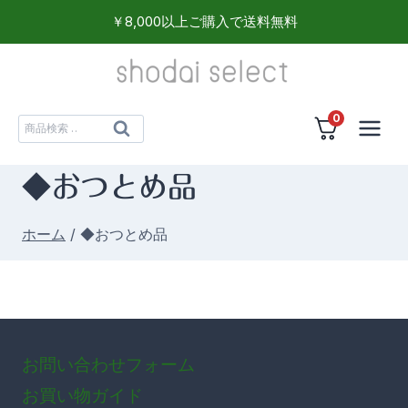
内
￥8,000以上ご購入で送料無料
容
を
ス
0
キ
検
検
ッ
索
索
プ
対
◆おつとめ品
象:
ホーム
/
◆おつとめ品
お問い合わせフォーム
お買い物ガイド