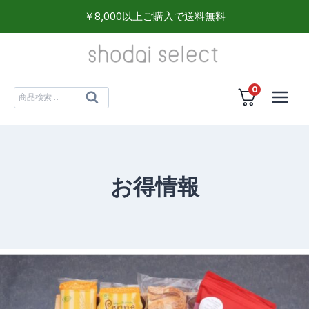
内
￥8,000以上ご購入で送料無料
容
を
ス
0
キ
検
検
ッ
索
索
プ
対
象:
お得情報