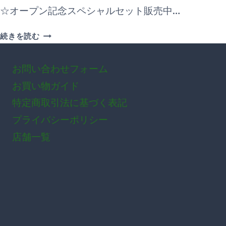
☆オープン記念スペシャルセット販売中…
【お
続きを読む
得
情
お問い合わせフォーム
報】
オ
お買い物ガイド
ー
特定商取引法に基づく表記
プ
ン
プライバシーポリシー
記
店舗一覧
念
ス
ペ
シ
ャ
ル
セ