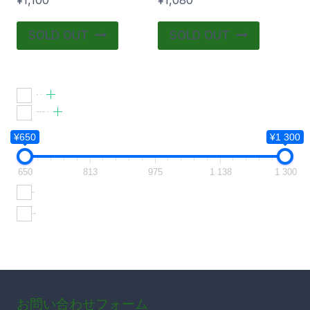
ー
シ
SOLD OUT
SOLD OUT
ョ
ン
が
食品
(11)
あ
調味料・香辛料・製菓材料
(10)
り
¥650
¥1 300
ま
650
813
975
1 138
1 300
す。
在庫あり
オ
プ
おすすめ商品
シ
ョ
ン
は
お問い合わせフォーム