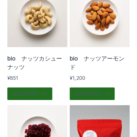
調味料・香辛料・製菓材料
(10)
¥650
¥1 300
650
813
975
1 138
1 300
在庫あり
おすすめ商品
bio ナッツカシュー
bio ナッツアーモン
ナッツ
ド
¥
851
¥
1,200
SOLD OUT
SOLD OUT