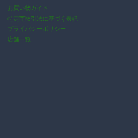
商
お買い物ガイド
品
特定商取引法に基づく表記
ペ
プライバシーポリシー
ー
店舗一覧
ジ
か
ら
選
択
で
き
ま
す