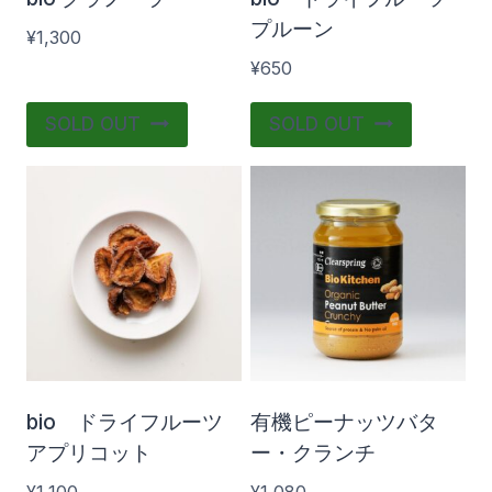
き
プルーン
ま
¥
1,300
す
¥
650
こ
SOLD OUT
SOLD OUT
の
商
品
に
は
複
数
の
バ
bio ドライフルーツ
有機ピーナッツバタ
リ
アプリコット
ー・クランチ
エ
¥
1,100
¥
1,080