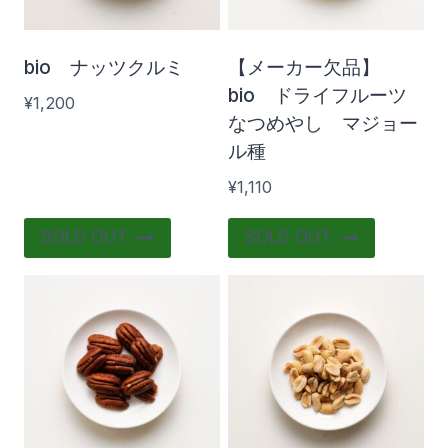
の
バ
bio ナッツクルミ
【メーカー欠品】
リ
bio ドライフルーツ
¥
1,200
エ
なつめやし マジョー
ー
ル種
シ
¥
1,110
ョ
SOLD OUT
SOLD OUT
ン
が
あ
り
ま
す。
オ