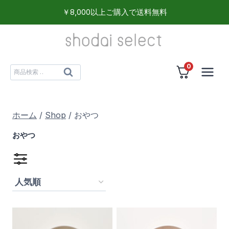
内
￥8,000以上ご購入で送料無料
容
を
ス
0
キ
検
検
ッ
索
索
プ
対
ホーム
/
Shop
/
おやつ
象:
おやつ
食品
(11)