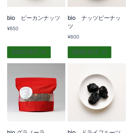
プ
シ
bio ピーカンナッツ
bio ナッツピーナッ
ョ
ツ
ン
¥
850
は
¥
800
商
SOLD OUT
SOLD OUT
品
ペ
ー
ジ
か
ら
選
択
で
bio グラノーラ
bio ドライフルーツ