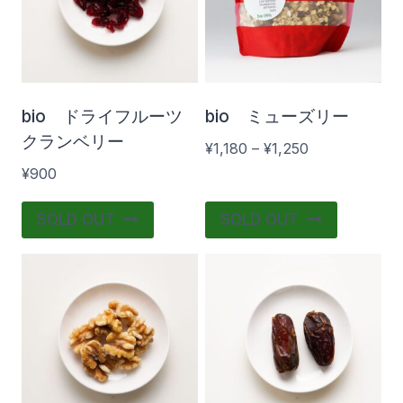
bio ドライフルーツ
bio ミューズリー
クランベリー
価
¥
1,180
–
¥
1,250
格
¥
900
帯:
こ
¥1,180
SOLD OUT
SOLD OUT
の
–
¥1,250
商
品
に
は
複
数