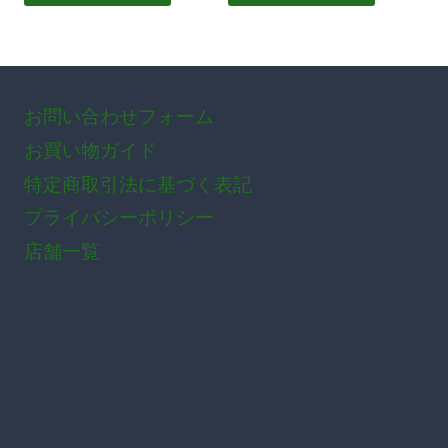
の
–
¥1,250
商
品
に
お問い合わせフォーム
は
お買い物ガイド
複
特定商取引法に基づく表記
数
プライバシーポリシー
の
バ
店舗一覧
リ
エ
ー
シ
ョ
ン