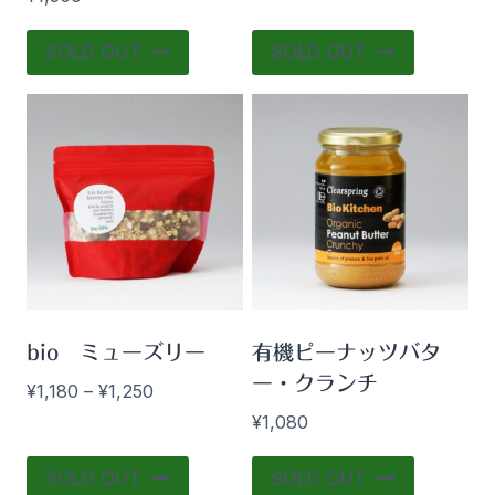
SOLD OUT
SOLD OUT
bio ミューズリー
有機ピーナッツバタ
ー・クランチ
価
¥
1,180
–
¥
1,250
格
¥
1,080
帯:
こ
¥1,180
SOLD OUT
SOLD OUT