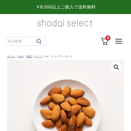
内
￥8,000以上ご購入で送料無料
容
を
ス
0
キ
検
検
ッ
索
索
プ
対
ホーム
/
Shop
/
食品
/
ナッツ
/
bio ナッツアーモンド
象: