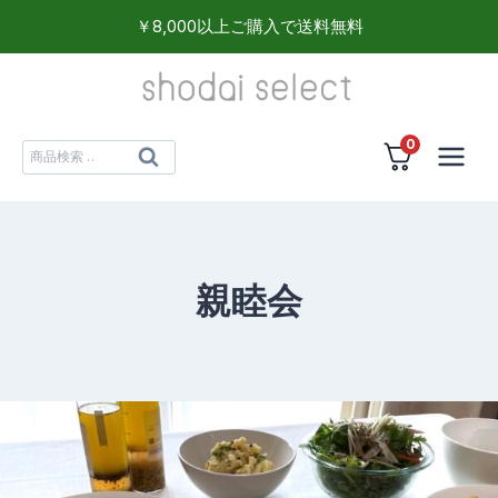
内
￥8,000以上ご購入で送料無料
容
を
ス
0
キ
検
検
ッ
索
索
プ
対
象:
親睦会