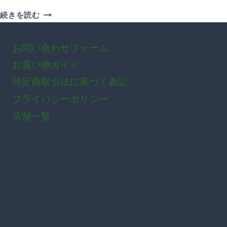
試
続きを読む
食
を
お問い合わせフォーム
兼
ね
お買い物ガイド
て
特定商取引法に基づく表記
SELECT
オ
プライバシーポリシー
ー
店舗一覧
プ
ン
親
睦
会