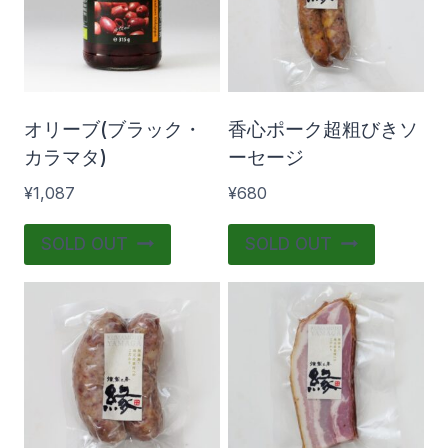
280
1 085
1 890
2 695
3 500
在庫あり
おすすめ商品
オリーブ(ブラック・
香心ポーク超粗びきソ
カラマタ)
ーセージ
¥
1,087
¥
680
SOLD OUT
SOLD OUT