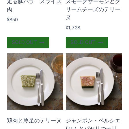
走る豚バラ スライス
スモークサーモンとク
肉
リームチーズのテリー
ヌ
¥
850
¥
1,728
SOLD OUT
SOLD OUT
鶏肉と豚足のテリーヌ
ジャンボン・ペルシエ
(ハムとパセリのテリ