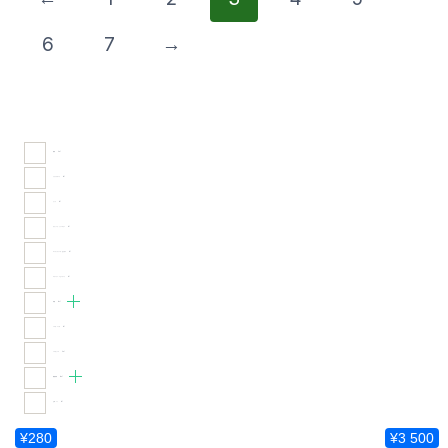
ー
6
7
→
ジ
か
ら
選
精肉
(14)
択
ドライフルーツ
(6)
で
ナッツ
(5)
き
グラノーラ・ミューズリー
(2)
ま
コンフィチュール・はちみつ
(2)
スムージー・ベビーフード
(3)
す
料理
(37)
パスタ・ペンネ
(5)
パスタソース
(10)
調理材料
(43)
お米・パン
(3)
¥280
¥3 500