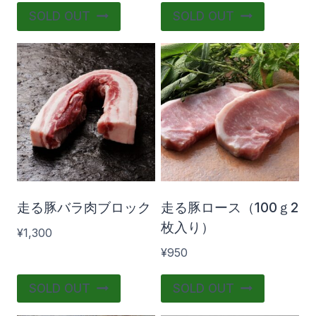
こ
SOLD OUT
SOLD OUT
帯:
の
¥1,180
–
商
¥1,250
品
に
は
複
数
の
バ
走る豚バラ肉ブロック
走る豚ロース（100ｇ2
リ
枚入り）
¥
1,300
エ
¥
950
ー
シ
SOLD OUT
SOLD OUT
ョ