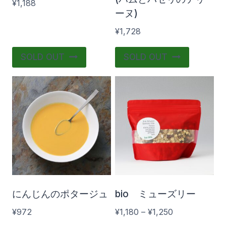
¥
1,188
ーヌ)
¥
1,728
SOLD OUT
SOLD OUT
にんじんのポタージュ
bio ミューズリー
価
¥
972
¥
1,180
–
¥
1,250
格