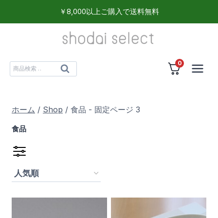
内
￥8,000以上ご購入で送料無料
容
を
ス
0
キ
検
検
ッ
索
索
プ
対
ホーム
/
Shop
/
食品
- 固定ページ 3
象:
食品
精肉
(14)