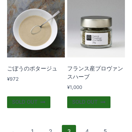
ン
が
あ
り
ま
す。
オ
プ
ごぼうのポタージュ
フランス産プロヴァン
シ
スハーブ
¥
972
ョ
¥
1,000
ン
SOLD OUT
SOLD OUT
は
商
品
ペ
←
1
2
3
4
5