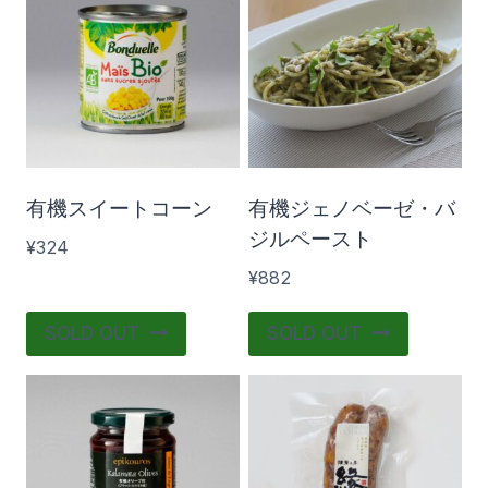
ドライフルーツ
(6)
ナッツ
(5)
グラノーラ・ミューズリー
(2)
コンフィチュール・はちみつ
(2)
スムージー・ベビーフード
(3)
有機スイートコーン
有機ジェノベーゼ・バ
料理
(37)
ジルペースト
¥
324
パスタ・ペンネ
(5)
¥
882
パスタソース
(10)
SOLD OUT
SOLD OUT
調理材料
(43)
お米・パン
(3)
¥280
¥3 500