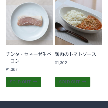
チンタ・セネーゼ生ベ
鶏肉のトマトソース
ーコン
¥
1,302
¥
1,363
SOLD OUT
SOLD OUT