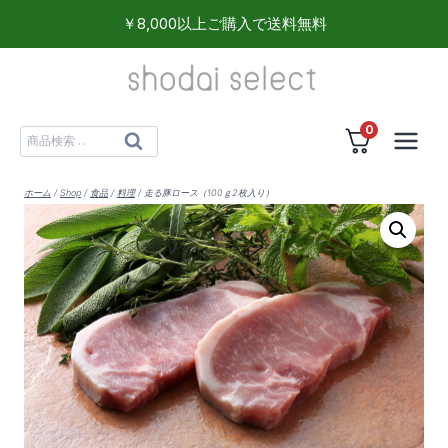
内
￥8,000以上ご購入で送料無料
容
を
ス
0
キ
検
検
ッ
索
索
プ
対
ホーム
/
Shop
/
食品
/
料理
/
走る豚ロース（100ｇ2枚入り）
象: