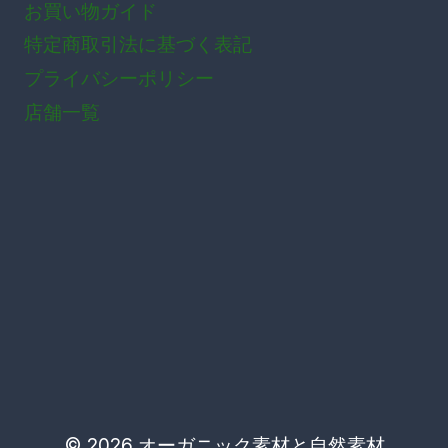
お買い物ガイド
複
特定商取引法に基づく表記
数
プライバシーポリシー
の
バ
店舗一覧
リ
エ
ー
シ
ョ
ン
が
あ
り
ま
す。
© 2026 オーガニック素材と自然素材