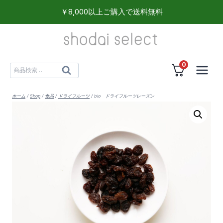
内
￥8,000以上ご購入で送料無料
容
を
ス
0
キ
検
検
ッ
索
索
プ
対
ホーム
/
Shop
/
食品
/
ドライフルーツ
/
bio ドライフルーツレーズン
象: